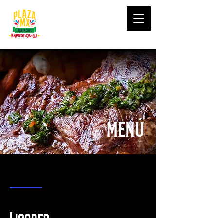
menú
Licores
Comidas
Cócteles
Bebidas
Licores