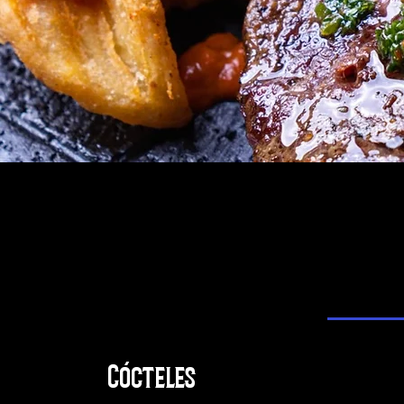
Licores
Comidas
Cóctel
Cócteles